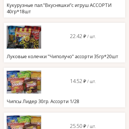
Кукурузные пал."Вкусняшки"с игруш АССОРТИ
40гр*18шт
22.42
д
/ шт.
Луковые колечки "Чиполучо" ассорти 35гр*20шт
14.52
д
/ шт.
Чипсы Лидер 30гр. Ассорти 1/28
25.50
д
/ шт.