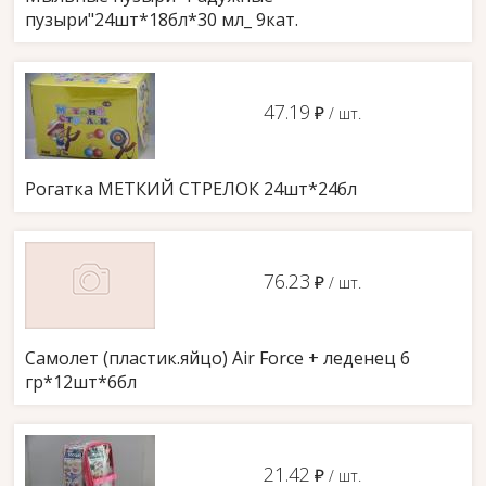
пузыри"24шт*18бл*30 мл_ 9кат.
47.19
д
/ шт.
Рогатка МЕТКИЙ СТРЕЛОК 24шт*24бл
76.23
д
/ шт.
Самолет (пластик.яйцо) Air Force + леденец 6
гр*12шт*6бл
21.42
д
/ шт.