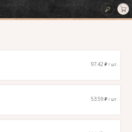
97.42
д
/ шт.
53.59
д
/ шт.