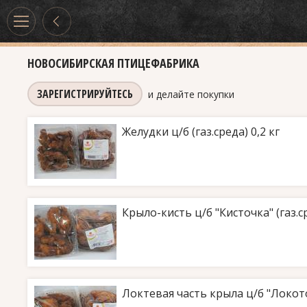
НОВОСИБИРСКАЯ ПТИЦЕФАБРИКА
ЗАРЕГИСТРИРУЙТЕСЬ
и делайте покупки
Желудки ц/б (газ.среда) 0,2 кг
Крыло-кисть ц/б "Кисточка" (газ.с
Локтевая часть крыла ц/б "Локоток