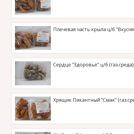
Плечевая часть крыла ц/б "Вкусняш
Сердце "Здоровье" ц/б (газ.среда) 
Хрящик Пикантный "Смак" (газ.сре